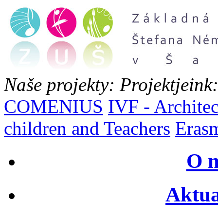
Naše projekty:
Projektjeink
COMENIUS
IVF - Architec
children and Teachers
Eras
O n
Aktua