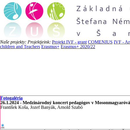
Naše projekty:
Projektjeink:
Projekt IVF - grant
COMENIUS
IVF - Ar
children and Teachers
Erasmus+
Erasmus+ 2020/22
Fotogaléria
26.1.2024 - Medzinárodný koncert pedagógov v Mosonmagyaróvá
František Koša, Jozef Banyák, Arnold Szabó