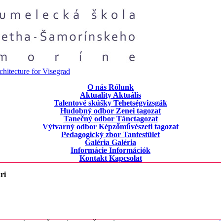
chitecture for Visegrad
O nás
Rólunk
Aktuality
Aktuális
Talentové skúšky
Tehetségvizsgák
Hudobný odbor
Zenei tagozat
Tanečný odbor
Tánctagozat
Výtvarný odbor
Képzőművészeti tagozat
Pedagogický zbor
Tantestület
Galéria
Galéria
Informácie
Információk
Kontakt
Kapcsolat
ri