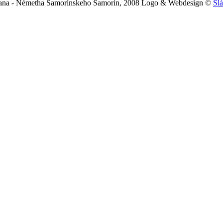
efana - Németha Šamorínskeho Šamorín, 2008
Logo & Webdesign ©
Sl