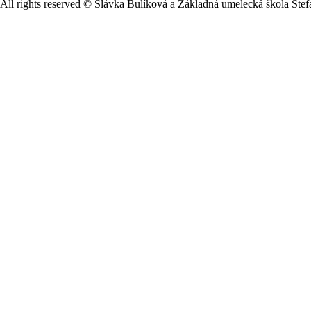
All rights reserved © Slávka Bulíková a Základná umelecká škola Št