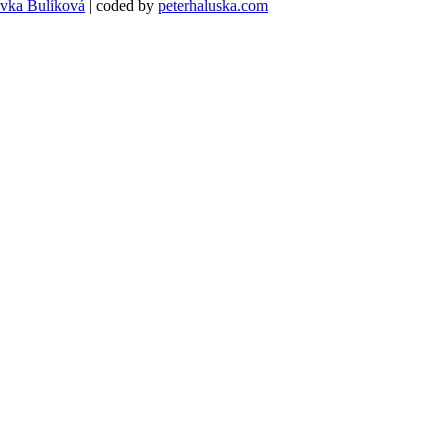
ávka Bulíková
| coded by
peterhaluska.com